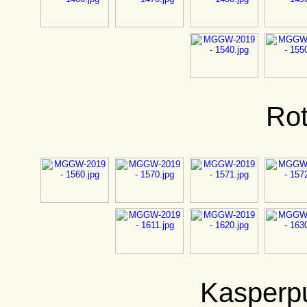
Ro
Kasperp